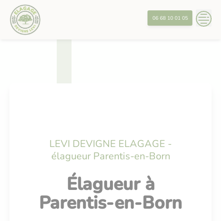
Skip
?>
to
06 68 10 01 05
content
LEVI DEVIGNE ELAGAGE -
élagueur Parentis-en-Born
Élagueur à
Parentis-en-Born