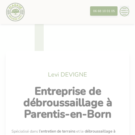
Skip
?>
to
06 68 10 01 05
content
Levi DEVIGNE
Entreprise de
débroussaillage à
Parentis-en-Born
Spécialisé dans
l’entretien de terrains
et le
débroussaillage à