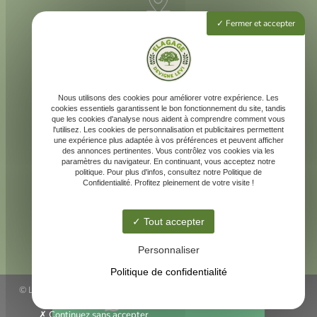
Fermer et accepter
3 rue Louis Vivent
47000 Agen
225 rue Neil Armstrong
40 000 Mont-de-Marsan
Nous utilisons des cookies pour améliorer votre expérience. Les
cookies essentiels garantissent le bon fonctionnement du site, tandis
que les cookies d'analyse nous aident à comprendre comment vous
l'utilisez. Les cookies de personnalisation et publicitaires permettent
une expérience plus adaptée à vos préférences et peuvent afficher
des annonces pertinentes. Vous contrôlez vos cookies via les
devignelevi@gmail.com
paramètres du navigateur. En continuant, vous acceptez notre
politique. Pour plus d'infos, consultez notre Politique de
Confidentialité. Profitez pleinement de votre visite !
Tout accepter
06 68 10 01 05
Personnaliser
Politique de confidentialité
© LEVI DEVIGNE ELAGAGE -
Agence web Agen - Linkweb
-
Mentions
Contactez-nous
légales
Continuez sans accepter