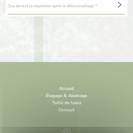
terrains, qu’ils soient particuliers, agricoles ou professionnels.
Que devient la végétation après le débroussaillage ?
Les végétaux sont broyés sur place ou évacués selon votre choix.
Les copeaux peuvent également être réutilisés comme paillage.
Accueil
Élagage & Abattage
Taille de haies
Contact