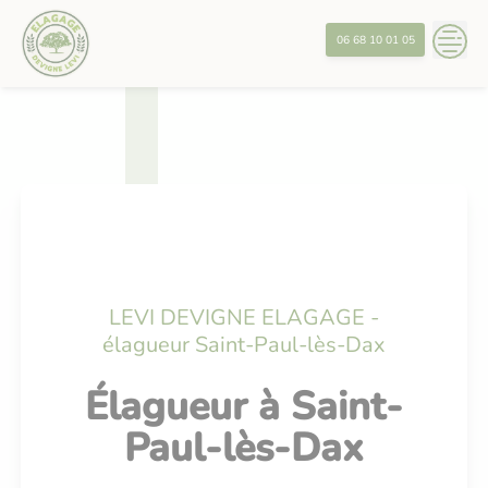
Skip
?>
to
06 68 10 01 05
content
LEVI DEVIGNE ELAGAGE -
élagueur Saint-Paul-lès-Dax
Élagueur à Saint-
Paul-lès-Dax