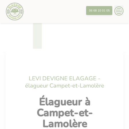
Skip
?>
to
06 68 10 01 05
content
LEVI DEVIGNE ELAGAGE -
élagueur Campet-et-Lamolère
Élagueur à
Campet-et-
Lamolère