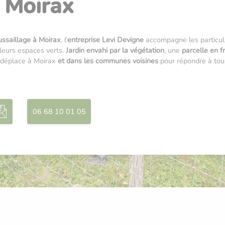
Moirax
ssaillage à Moirax
, l’
entreprise Levi Devigne
accompagne les particuli
 leurs espaces verts.
J
ardin envahi par la végétation
, une
parcelle en f
e déplace à Moirax
et dans les communes voisines
pour répondre à tou
06 68 10 01 05