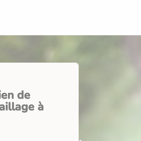
ien de
aillage à