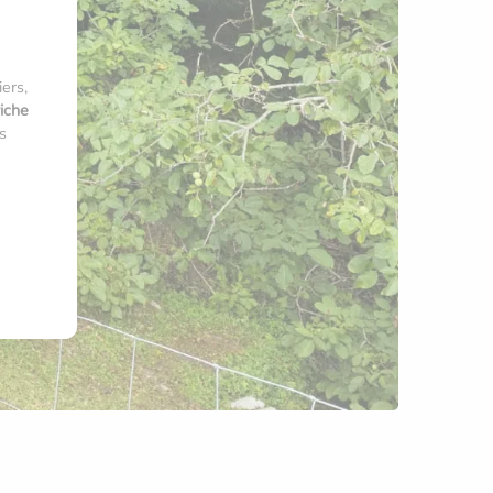
ers,
riche
s