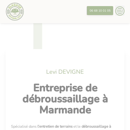
Skip
?>
to
06 68 10 01 05
content
Levi DEVIGNE
Entreprise de
débroussaillage à
Marmande
Spécialisé dans
l’entretien de terrains
et le
débroussaillage à