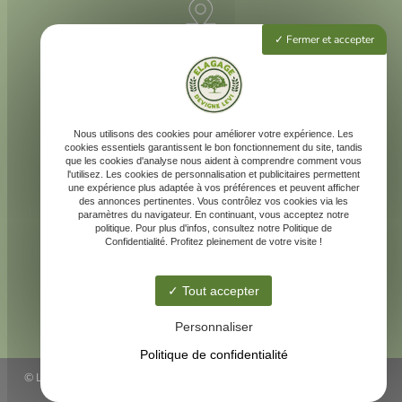
Fermer et accepter
3 rue Louis Vivent
47000 Agen
225 rue Neil Armstrong
40 000 Mont-de-Marsan
Nous utilisons des cookies pour améliorer votre expérience. Les
cookies essentiels garantissent le bon fonctionnement du site, tandis
que les cookies d'analyse nous aident à comprendre comment vous
l'utilisez. Les cookies de personnalisation et publicitaires permettent
une expérience plus adaptée à vos préférences et peuvent afficher
des annonces pertinentes. Vous contrôlez vos cookies via les
devignelevi@gmail.com
paramètres du navigateur. En continuant, vous acceptez notre
politique. Pour plus d'infos, consultez notre Politique de
Confidentialité. Profitez pleinement de votre visite !
Tout accepter
06 68 10 01 05
Personnaliser
Politique de confidentialité
© LEVI DEVIGNE ELAGAGE -
Agence web Agen - Linkweb
-
Mentions
Contactez-nous
légales