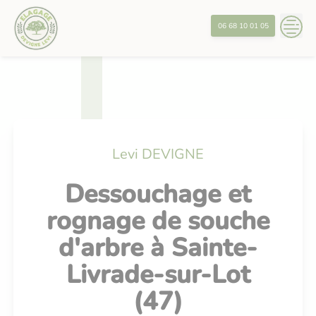
Skip
?>
to
06 68 10 01 05
content
Levi DEVIGNE
Dessouchage et
rognage de souche
d'arbre à Sainte-
Livrade-sur-Lot
(47)