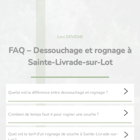
Levi DEVIGNE
FAQ – Dessouchage et rognage à
Sainte-Livrade-sur-Lot
Quelle est la différence entre dessouchage et rognage ?
Le dessouchage consiste à extraire complètement la souche et les
racines, tandis que le rognage les réduit en copeaux sous le niveau
Combien de temps faut-il pour rogner une souche ?
du sol.
Le
rognage d’une souche
de taille moyenne est généralement très
rapide : comptez entre 1 heure et 3 heures selon la taille et
Quel est le tarif d'un rognage de souche à Sainte-Livrade-sur-
l’espèce. C’est une intervention rapide qui perturbe peu votre
Lot ?