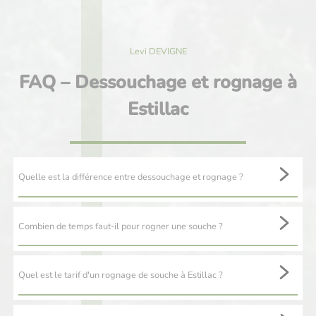
Levi DEVIGNE
FAQ – Dessouchage et rognage à
Estillac
Quelle est la différence entre dessouchage et rognage ?
Le dessouchage consiste à extraire complètement la souche et les
racines, tandis que le rognage les réduit en copeaux sous le niveau
Combien de temps faut-il pour rogner une souche ?
du sol.
Le
rognage d’une souche
de taille moyenne est généralement très
rapide : comptez entre 1 heure et 3 heures selon la taille et
Quel est le tarif d'un rognage de souche à Estillac ?
l’espèce. C’est une intervention rapide qui perturbe peu votre
quotidien.
Le prix du rognage de souche est principalement basé sur le