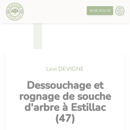
Skip
?>
to
06 68 10 01 05
content
Levi DEVIGNE
Dessouchage et
rognage de souche
d'arbre à Estillac
(47)