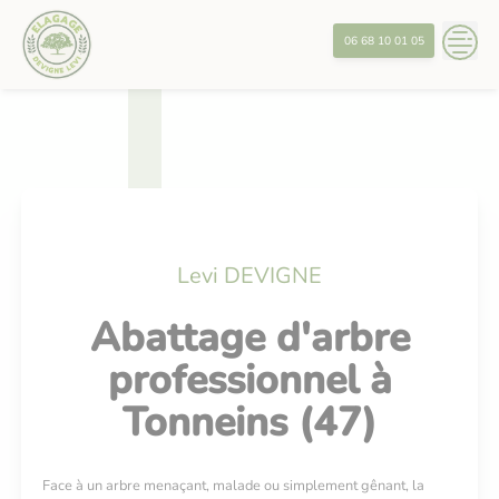
Skip
?>
to
06 68 10 01 05
content
Levi DEVIGNE
Abattage d'arbre
professionnel à
Tonneins (47)
Face à un arbre menaçant, malade ou simplement gênant, la